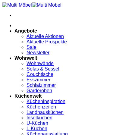
Zum
Inhalt
springen
Angebote
Aktuelle Aktionen
Aktuelle Prospekte
Sale
Newsletter
Wohnwelt
Wohnwände
Sofas & Sessel
Couchtische
Esszimmer
Schlafzimmer
Garderoben
Küchenwelt
Kücheninspiration
Küchenzeilen
Landhausküchen
Inselküchen
U-Küchen
L-Küchen
Küchenausstattung