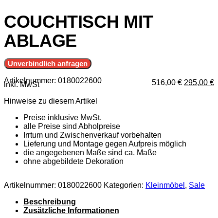
COUCHTISCH MIT
ABLAGE
Unverbindlich anfragen
Artikelnummer:
0180022600
Ursprüngl
A
516,00
€
295,00
€
inkl. MwSt
Preis
P
war:
i
Hinweise zu diesem Artikel
516,00 €
2
Preise inklusive MwSt.
alle Preise sind Abholpreise
Irrtum und Zwischenverkauf vorbehalten
Lieferung und Montage gegen Aufpreis möglich
die angegebenen Maße sind ca. Maße
ohne abgebildete Dekoration
Artikelnummer:
0180022600
Kategorien:
Kleinmöbel
,
Sale
Beschreibung
Zusätzliche Informationen