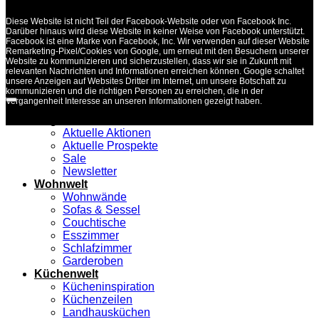
Diese Website ist nicht Teil der Facebook-Website oder von Facebook Inc.
Darüber hinaus wird diese Website in keiner Weise von Facebook unterstützt.
Facebook ist eine Marke von Facebook, Inc. Wir verwenden auf dieser Website
Remarketing-Pixel/Cookies von Google, um erneut mit den Besuchern unserer
Website zu kommunizieren und sicherzustellen, dass wir sie in Zukunft mit
relevanten Nachrichten und Informationen erreichen können. Google schaltet
unsere Anzeigen auf Websites Dritter im Internet, um unsere Botschaft zu
kommunizieren und die richtigen Personen zu erreichen, die in der
Vergangenheit Interesse an unseren Informationen gezeigt haben.
Angebote
Aktuelle Aktionen
Aktuelle Prospekte
Sale
Newsletter
Wohnwelt
Wohnwände
Sofas & Sessel
Couchtische
Esszimmer
Schlafzimmer
Garderoben
Küchenwelt
Kücheninspiration
Küchenzeilen
Landhausküchen