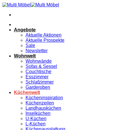
Zum
Inhalt
springen
Angebote
Aktuelle Aktionen
Aktuelle Prospekte
Sale
Newsletter
Wohnwelt
Wohnwände
Sofas & Sessel
Couchtische
Esszimmer
Schlafzimmer
Garderoben
Küchenwelt
Kücheninspiration
Küchenzeilen
Landhausküchen
Inselküchen
U-Küchen
L-Küchen
Küchenausstattung