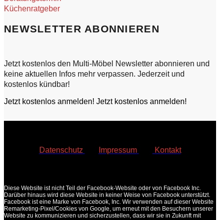
Küchenratgeber
NEWSLETTER ABONNIEREN
Jetzt kostenlos den Multi-Möbel Newsletter abonnieren und
keine aktuellen Infos mehr verpassen. Jederzeit und
kostenlos kündbar!
Jetzt kostenlos anmelden!
Jetzt kostenlos anmelden!
Datenschutz
|
Impressum
|
Kontakt
© Multi Möbel Bautzen GmbH & Co. KG
2026
•
Diese Website ist nicht Teil der Facebook-Website oder von Facebook Inc.
Darüber hinaus wird diese Website in keiner Weise von Facebook unterstützt.
Facebook ist eine Marke von Facebook, Inc. Wir verwenden auf dieser Website
Remarketing-Pixel/Cookies von Google, um erneut mit den Besuchern unserer
Website zu kommunizieren und sicherzustellen, dass wir sie in Zukunft mit