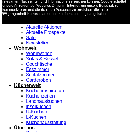
relevanten Nachrichten und Informationen erreichen können. Google schaltet
unsere Anzeigen auf Websites Dritter im Internet, um unsere Botschaft zu
kommunizieren und die richtigen Personen zu erreichen, die in der
Vergangenheit Interesse an unseren Informationen gezeigt haben.
Angebote
Aktuelle Aktionen
Aktuelle Prospekte
Sale
Newsletter
Wohnwelt
Wohnwände
Sofas & Sessel
Couchtische
Esszimmer
Schlafzimmer
Garderoben
Küchenwelt
Kücheninspiration
Küchenzeilen
Landhausküchen
Inselküchen
U-Küchen
L-Küchen
Küchenausstattung
Über uns