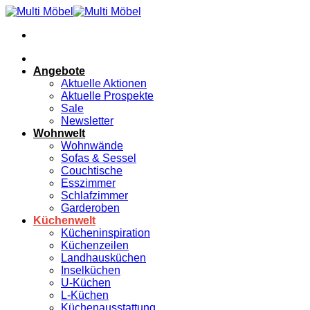
Zum
Inhalt
springen
Angebote
Aktuelle Aktionen
Aktuelle Prospekte
Sale
Newsletter
Wohnwelt
Wohnwände
Sofas & Sessel
Couchtische
Esszimmer
Schlafzimmer
Garderoben
Küchenwelt
Kücheninspiration
Küchenzeilen
Landhausküchen
Inselküchen
U-Küchen
L-Küchen
Küchenausstattung