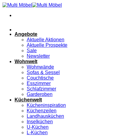
Zum
Inhalt
springen
Angebote
Aktuelle Aktionen
Aktuelle Prospekte
Sale
Newsletter
Wohnwelt
Wohnwände
Sofas & Sessel
Couchtische
Esszimmer
Schlafzimmer
Garderoben
Küchenwelt
Kücheninspiration
Küchenzeilen
Landhausküchen
Inselküchen
U-Küchen
L-Küchen