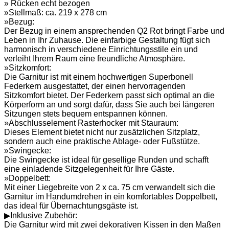
» Rücken echt bezogen
»Stellmaß: ca. 219 x 278 cm
»Bezug:
Der Bezug in einem ansprechenden Q2 Rot bringt Farbe und
Leben in Ihr Zuhause. Die einfarbige Gestaltung fügt sich
harmonisch in verschiedene Einrichtungsstile ein und
verleiht Ihrem Raum eine freundliche Atmosphäre.
»Sitzkomfort:
Die Garnitur ist mit einem hochwertigen Superbonell
Federkern ausgestattet, der einen hervorragenden
Sitzkomfort bietet. Der Federkern passt sich optimal an die
Körperform an und sorgt dafür, dass Sie auch bei längeren
Sitzungen stets bequem entspannen können.
»Abschlusselement Rasterhocker mit Stauraum:
Dieses Element bietet nicht nur zusätzlichen Sitzplatz,
sondern auch eine praktische Ablage- oder Fußstütze.
»Swingecke:
Die Swingecke ist ideal für gesellige Runden und schafft
eine einladende Sitzgelegenheit für Ihre Gäste.
»Doppelbett:
Mit einer Liegebreite von 2 x ca. 75 cm verwandelt sich die
Garnitur im Handumdrehen in ein komfortables Doppelbett,
das ideal für Übernachtungsgäste ist.
▶Inklusive Zubehör:
Die Garnitur wird mit zwei dekorativen Kissen in den Maßen