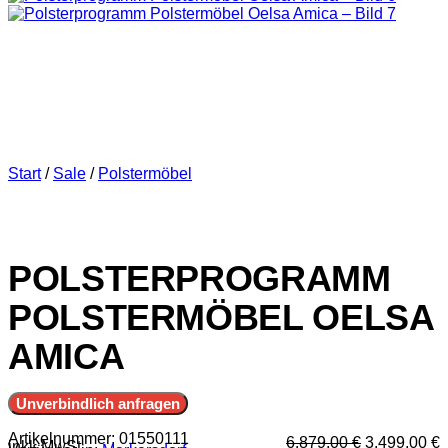
Start
/
Sale
/
Polstermöbel
POLSTERPROGRAMM
POLSTERMÖBEL OELSA
AMICA
Unverbindlich anfragen
Artikelnummer:
01550111
Ursprünglic
A
6.879,00
€
3.499,00
€
inkl. MwSt