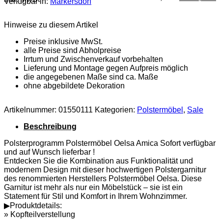
Verfügbar in:
Markersdorf
Preis
P
war:
i
6.879,00 €
3
Hinweise zu diesem Artikel
Preise inklusive MwSt.
alle Preise sind Abholpreise
Irrtum und Zwischenverkauf vorbehalten
Lieferung und Montage gegen Aufpreis möglich
die angegebenen Maße sind ca. Maße
ohne abgebildete Dekoration
Artikelnummer:
01550111
Kategorien:
Polstermöbel
,
Sale
Beschreibung
Polsterprogramm Polstermöbel Oelsa Amica Sofort verfügbar
und auf Wunsch lieferbar !
Entdecken Sie die Kombination aus Funktionalität und
modernem Design mit dieser hochwertigen Polstergarnitur
des renommierten Herstellers Polstermöbel Oelsa. Diese
Garnitur ist mehr als nur ein Möbelstück – sie ist ein
Statement für Stil und Komfort in Ihrem Wohnzimmer.
▶Produktdetails:
» Kopfteilverstellung