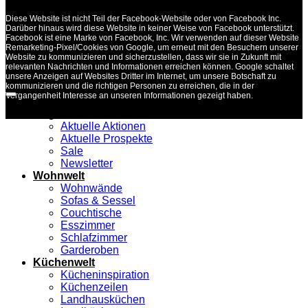
Diese Website ist nicht Teil der Facebook-Website oder von Facebook Inc.
Darüber hinaus wird diese Website in keiner Weise von Facebook unterstützt.
Facebook ist eine Marke von Facebook, Inc. Wir verwenden auf dieser Website
Remarketing-Pixel/Cookies von Google, um erneut mit den Besuchern unserer
Website zu kommunizieren und sicherzustellen, dass wir sie in Zukunft mit
relevanten Nachrichten und Informationen erreichen können. Google schaltet
unsere Anzeigen auf Websites Dritter im Internet, um unsere Botschaft zu
kommunizieren und die richtigen Personen zu erreichen, die in der
Vergangenheit Interesse an unseren Informationen gezeigt haben.
Angebote
Aktuelle Aktionen
Aktuelle Prospekte
Sale
Newsletter
Wohnwelt
Wohnwände
Sofas & Sessel
Couchtische
Esszimmer
Schlafzimmer
Garderoben
Küchenwelt
Kücheninspiration
Küchenzeilen
Landhausküchen