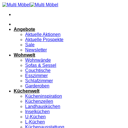
Zum
Inhalt
springen
Angebote
Aktuelle Aktionen
Aktuelle Prospekte
Sale
Newsletter
Wohnwelt
Wohnwände
Sofas & Sessel
Couchtische
Esszimmer
Schlafzimmer
Garderoben
Küchenwelt
Kücheninspiration
Küchenzeilen
Landhausküchen
Inselküchen
U-Küchen
L-Küchen
Küchenausstattung